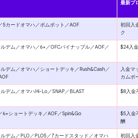
最新プ
LO／5カードオマハ／ボムポット／AOF
初回入金
ク
ルデム／オマハ／6+／OFCパイナップル／AOF／
$24入
ルデム／オマハ／ショートデッキ／Rush&Cash／
入金マ
AOF
カムボ
デム／オマハHi-Lo／SNAP／BLAST
$8入金
O／6+ショートデッキ／AOF／Spin&Go
$5入金
酬
ルデム／PLO／PLO5／7カードスタッド／オマハ
初回入金