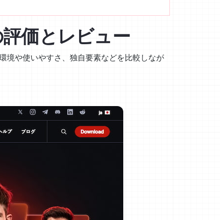
の評価とレビュー
ム環境や使いやすさ、独自要素などを比較しなが