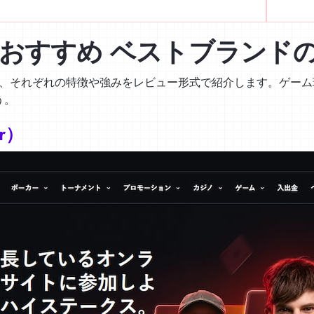
 おすすめ ベストブランド
し、それぞれの特徴や強みをレビュー形式で紹介します。ゲー
う。
r）