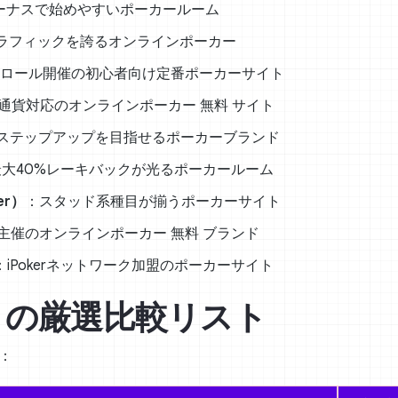
ボーナスで始めやすいポーカールーム
トラフィックを誇るオンラインポーカー
ロール開催の初心者向け定番ポーカーサイト
想通貨対応のオンラインポーカー 無料 サイト
でステップアップを目指せるポーカーブランド
最大40%レーキバックが光るポーカールーム
er）
：スタッド系種目が揃うポーカーサイト
nom主催のオンラインポーカー 無料 ブランド
：iPokerネットワーク加盟のポーカーサイト
トの厳選比較リスト
：