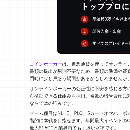
コインポーカ
ーは、仮想通貨を使ってオンライ
書類の提出が原則不要なため、書類の準備や審
門時に少し戸惑う場面があるかもしれませんが
オンラインポーカーの公正性に不安を感じる方
ら検証できる仕組みを採用。複数の暗号資産に
ならではの強みです。
ゲーム種目はNLHE、PLO、5カードオマハ、ボム
階的に本戦を目指せます。年間最大イベントのCoin Ser
最大$1,500と業界内でも手厚い水準です。