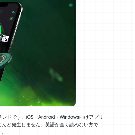
す。iOS・Android・Windows向けアプリ
とんど発生しません。英語が全く読めない方で
す。