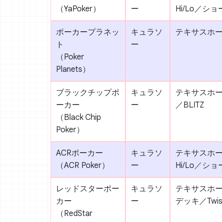
（YaPoker）
ー
Hi/Lo／シ
ポーカープラネッ
キュラソ
テキサスホール
ト
ー
（Poker
Planets）
ブラックチップポ
キュラソ
テキサスホー
ーカー
ー
／BLITZ
（Black Chip
Poker）
ACRポーカー
キュラソ
テキサスホー
（ACR Poker）
ー
Hi/Lo／シ
レッドスターポー
キュラソ
テキサスホー
カー
ー
デッキ／Twis
（RedStar