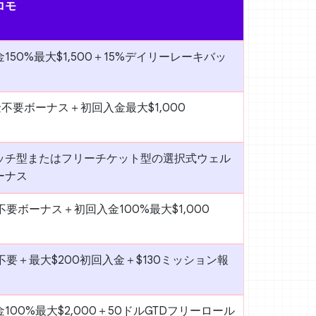
ロモ
150%最大$1,500＋15%デイリーレーキバッ
金不要ボーナス＋初回入金最大$1,000
ッチ型またはフリーチケット型の選択式ウェル
ーナス
不要ボーナス＋初回入金100%最大$1,000
不要＋最大$200初回入金＋$130ミッション報
100%最大$2,000＋50ドルGTDフリーロール