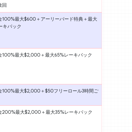
数回
金100%最大$600＋アーリーバード特典＋最大
レーキバック
100%最大$2,000＋最大65%レーキバック
100%最大$2,000＋$50フリーロール3時間ご
200%最大$2,000＋最大35%レーキバック