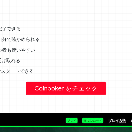
完了できる
自分で確かめられる
心者も使いやすい
受け取れる
金でスタートできる
Coinpoker をチェック