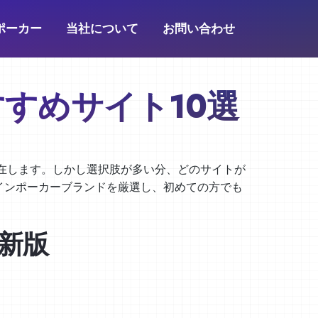
ポーカー
当社について
お問い合わせ
すめサイト10選
在します。しかし選択肢が多い分、どのサイトが
インポーカーブランドを厳選し、初めての方でも
新版