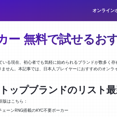
オンライン
カー 無料で試せるおす
している現在、初心者でも気軽に始められるブランドが数多く存
りません。本記事では、日本人プレイヤーにおすすめのオンラ
 トップブランドのリスト最
新版はこちら：
ェーンRNG搭載のKYC不要ポーカー