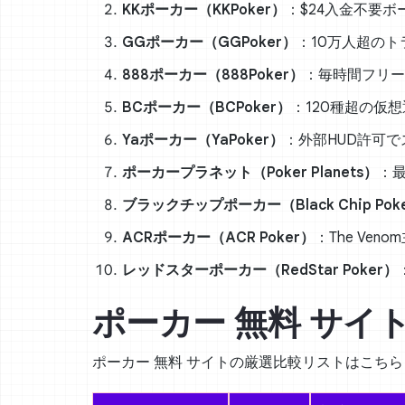
KKポーカー（KKPoker）
：$24入金不要
GGポーカー（GGPoker）
：10万人超の
888ポーカー（888Poker）
：毎時間フリー
BCポーカー（BCPoker）
：120種超の仮
Yaポーカー（YaPoker）
：外部HUD許可
ポーカープラネット（Poker Planets）
：
ブラックチップポーカー（Black Chip Pok
ACRポーカー（ACR Poker）
：The Ve
レッドスターポーカー（RedStar Poker）
ポーカー 無料 サイ
ポーカー 無料 サイトの厳選比較リストはこちら