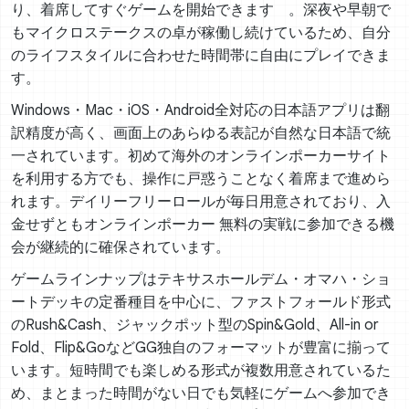
り、着席してすぐゲームを開始できます 。深夜や早朝で
もマイクロステークスの卓が稼働し続けているため、自分
のライフスタイルに合わせた時間帯に自由にプレイできま
す。
Windows・Mac・iOS・Android全対応の日本語アプリは翻
訳精度が高く、画面上のあらゆる表記が自然な日本語で統
一されています。初めて海外のオンラインポーカーサイト
を利用する方でも、操作に戸惑うことなく着席まで進めら
れます。デイリーフリーロールが毎日用意されており、入
金せずともオンラインポーカー 無料の実戦に参加できる機
会が継続的に確保されています。
ゲームラインナップはテキサスホールデム・オマハ・ショ
ートデッキの定番種目を中心に、ファストフォールド形式
のRush&Cash、ジャックポット型のSpin&Gold、All-in or
Fold、Flip&GoなどGG独自のフォーマットが豊富に揃って
います。短時間でも楽しめる形式が複数用意されているた
め、まとまった時間がない日でも気軽にゲームへ参加でき