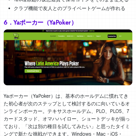
クラブ機能で友人とのプライベートゲームが作れる
6．Yaポーカー（YaPoker）
Yaポーカー（YaPoker）は、基本のホールデムに慣れてき
た初心者が次のステップとして検討するのに向いているオ
ンラインポーカー。テキサスホールデム、PLO、PLO5、7
カードスタッド、オマハハイロー、ショートデッキが揃っ
ており、「次は別の種目を試してみたい」と思ったタイミ
ングで新たな挑戦ができます。Windows・Mac・iOS・