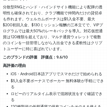
分散型RNGとハンド・ハインドサイト機能により配牌の透
明性も確保されており、クラブ機能で仲間内だけの貸切卓
も作れます。ウェルカムボーナスは$5入金不要、最大
$200初回入金、$130ミッション報酬の三本立てで、VIPプ
ログラムでは最大50%のレーキバックを導入。対応仮想通
貨は120種類を超えており、マルチ通貨ウォレットで複数
のコインを一括管理しながら入出金できる柔軟性はクリプ
トユーザーに特に喜ばれています。
このブランドの評価 評価点：9.6/10
高評価の理由
iOS・Android日本語アプリでスマホだけで始められる
$5入金不要ボーナスでポーカー 無料体験が手軽にでき
る
ロビーのリアルタイム表示で混雑状況をすぐ確認でき
る
120種類超の仮想通貨で保有コインをそのまま使える