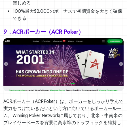
楽しめる
100%最大$2,000のボーナスで初期資金を大きく確保
できる
9．ACRポーカー（ACR Poker）
ACRポーカー（ACRPoker）は、ポーカーをしっかり学んで
実力をつけていきたいという方に向いているポーカールー
ム。Winning Poker Networkに属しており、北米・中南米の
プレイヤーベースを背景に高水準のトラフィックを維持し