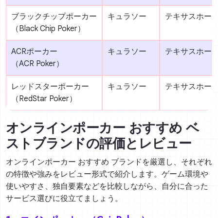
ブラックチップポーカー
キュラソー
テキサスホール
（Black Chip Poker）
ACRポーカー
キュラソー
テキサスホール
（ACR Poker）
レッドスターポーカー
キュラソー
テキサスホールデ
（RedStar Poker）
オンラインポーカー おすすめ ベ
ストブランドの評価とレビュー
オンラインポーカー おすすめ ブランドを厳選し、それぞれ
の特徴や強みをレビュー形式で紹介します。ゲーム環境や
使いやすさ、独自要素などを比較しながら、自分に合った
サービス選びに役立てましょう。