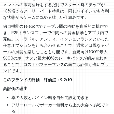
メントへの事前登録をするだけでスタート時のチップが
10%増えるアーリーバード特典は、同じバイインでも有利
な状態からゲームに臨める嬉しい仕組みです。
独自機能のTeleportでテーブル間の移動を直感的に操作で
き、P2Pトランスファーで仲間への資金移動もアプリ内で
完結。ストラドル、アンティ、インシュアランスといった
任意オプションを組み合わせることで、通常とは異なるゲ
ームの展開を楽しむことも可能です。新規向け100%最大
$600のボーナスと最大40%のレーキバックが組み合わさ
ることで、コストパフォーマンスの面でも評価が高いブラ
ンドです。
このブランドの評価 評価点：9.2/10
高評価の理由
卓の人数とバイイン幅を自分で設定できる
フリーロールでポーカー無料から上の大会へ挑戦でき
る