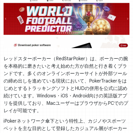
レッドスターポーカー（RedStarPoker）は、ポーカーの腕
を本格的に磨きたいと考え始めた方が自然と行き着くブラ
ンドです。多くのオンラインポーカーサイトが外部ツール
の締め出しを進めている現状において、PokerTrackerをは
じめとするトラッキングソフトとHUDの併用を公式に認め
続けています。Windows・iOS・Android向けの英語版アプ
リを提供しており、MacユーザーはブラウザからPCでのプ
レイが可能です。
iPokerネットワーク傘下という特性上、カジノやスポーツ
ベットを主な目的として登録したカジュアル層がポーカー