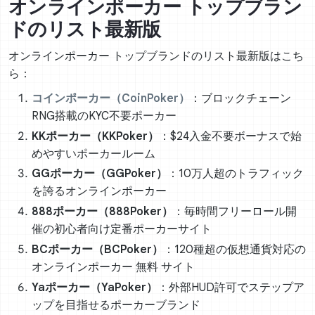
オンラインポーカー トップブラン
ドのリスト最新版
オンラインポーカー トップブランドのリスト最新版はこち
ら：
コインポーカー（CoinPoker）
：ブロックチェーン
RNG搭載のKYC不要ポーカー
KKポーカー（KKPoker）
：$24入金不要ボーナスで始
めやすいポーカールーム
GGポーカー（GGPoker）
：10万人超のトラフィック
を誇るオンラインポーカー
888ポーカー（888Poker）
：毎時間フリーロール開
催の初心者向け定番ポーカーサイト
BCポーカー（BCPoker）
：120種超の仮想通貨対応の
オンラインポーカー 無料 サイト
Yaポーカー（YaPoker）
：外部HUD許可でステップア
ップを目指せるポーカーブランド