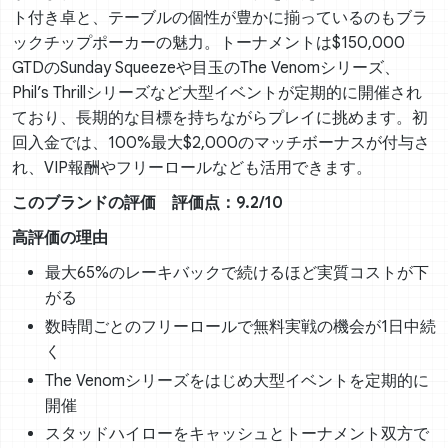
ト付き卓と、テーブルの個性が豊かに揃っているのもブラ
ックチップポーカーの魅力。トーナメントは$150,000
GTDのSunday Squeezeや目玉のThe Venomシリーズ、
Phil’s Thrillシリーズなど大型イベントが定期的に開催され
ており、長期的な目標を持ちながらプレイに挑めます。初
回入金では、100%最大$2,000のマッチボーナスが付与さ
れ、VIP報酬やフリーロールなども活用できます。
このブランドの評価 評価点：9.2/10
高評価の理由
最大65%のレーキバックで続けるほど実質コストが下
がる
数時間ごとのフリーロールで無料実戦の機会が1日中続
く
The Venomシリーズをはじめ大型イベントを定期的に
開催
スタッドハイローをキャッシュとトーナメント双方で