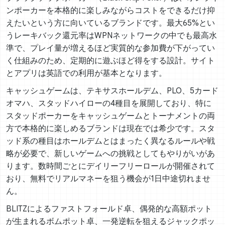
ンポーカーを本格的に楽しみながらコストをできるだけ抑
えたいという方に向いているブランドです。最大65%とい
うレーキバック還元率はWPNネットワークの中でも最高水
準で、プレイ量が増えるほど実質的な参加費が下がってい
く仕組みのため、定期的に遊ぶほど得をする設計。サイト
とアプリは英語での利用が基本となります。
キャッシュゲームは、テキサスホールデム、PLO、5カード
オマハ、スタッドハイローの4種目を展開しており、特に
スタッドポーカーをキャッシュゲームとトーナメントの両
方で本格的に楽しめるブランドは現在では希少です。スタ
ッド系の種目はホールデムとはまったく異なるルールや戦
略が必要で、新しいゲームへの挑戦としてもやりがいがあ
ります。数時間ごとにデイリーフリーロールが開催されて
おり、無料でリアルマネーを狙う機会が1日中途切れませ
ん。
BLITZによるファストフォールド卓、偶発的な高額ポット
が生まれるボムポット卓、一発逆転を狙えるジャックポッ